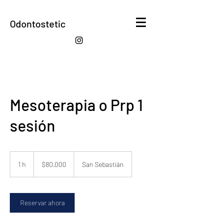
Odontostetic
Mesoterapia o Prp 1
sesión
80.000
pesos
1 h
1
$80.000
San Sebastián
chilenos
Reservar ahora