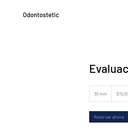
Odontostetic
Evaluac
15.000
pesos
30 min
3
$15.0
chilenos
0
m
Reservar ahora
i
n